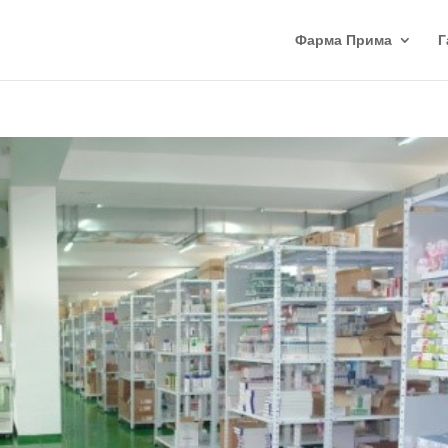
Фарма Прима
Г