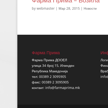
Фарма Прима – Возила
by
webmaster
|
Мар 28, 2015
|
Новости
Фарма Прима
Ин
Фарма Прима ДООЕЛ
Логи
улица 34 број 15, Илинден
Фина
Република Македонија
Враб
тел: 00389 2 3095905
inf
факс: 00389 2 3095905
контакт:
info@farmaprima.mk