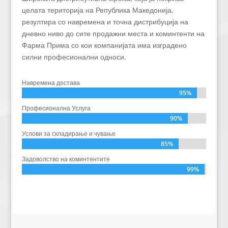
целата територија на Република Македонија,
резултира со навремена и точна дистрибуција на
дневно ниво до сите продажни места и коминтенти на
Фарма Прима со кои компанијата има изградено
силни професионални односи.
Навремена достава
95%
95%
Професионална Услуга
90%
90%
Услови за складирање и чување
85%
85%
Задоволство на коминтентите
99%
99%