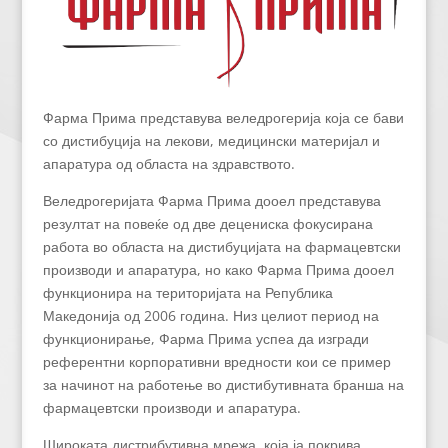
Фарма Прима представува веледрогерија која се бави
со дистибуција на лекови, медицински материјал и
апаратура од областа на здравството.
Веледрогеријата Фарма Прима дооел представува
резултат на повеќе од две децениска фокусирана
работа во областа на дистибуцијата на фармацевтски
производи и апаратура, но како Фарма Прима дооел
функционира на територијата на Република
Македонија од 2006 година. Низ целиот период на
функционирање, Фарма Прима успеа да изгради
референтни корпоративни вредности кои се пример
за начинот на работење во дистибутивната бранша на
фармацевтски производи и апаратура.
Широката дистрибутивна мрежа, која ја покрива