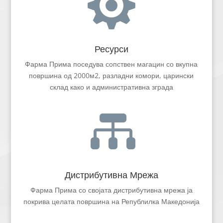

Ресурси
Фарма Прима поседува сопствен магацин со вкупна
површина од 2000м2, разладни комори, царински
склад како и административна зграда

Дистрибутивна Мрежа
Фарма Прима со својата дистрибутивна мрежа ја
покрива целата површина на Републилка Македонија