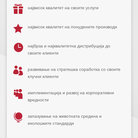

највисок квалитет на своите услуги

највисок квалитет на понудените производи

најбрза и најквалитетна дистрибуција до
своите клиенти

развивање на стратешка соработка со своите
клучни клиенти

имплементација и развој на корпоративни
вредности

запазување на животната средина и
еколошките стандарди