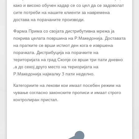
како и високо обучен кадар се со цел да се задоволат
сите потреби на нашите клиенти за навремена
достава на порачаните производи.
Фарма Прима со својата дистрибутивна мрежа ја
покрива целата површина на Р.Македонија. Доставата
на пратките се врши истиот ден кога е извршена
порачката. Дистрибуција на порачките на
територијата на град Скопје се врши три пати дневно
,а до секој друго место на териоријата на
Р.Македонија најмалку 3 пати неделно.
Категориите на лекови кои имаат посебен режим на
чување согласно законските прописи и имаат строго
контролиран пристап.