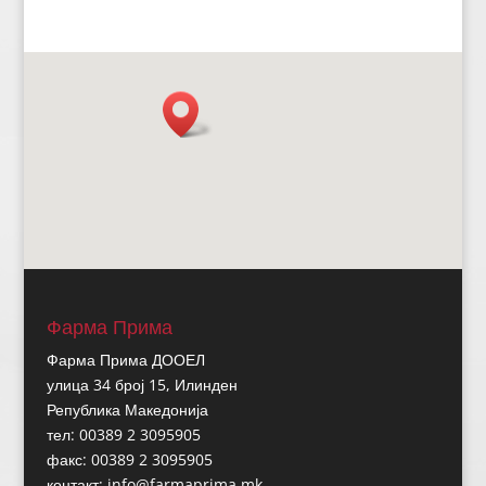
Фарма Прима
Фарма Прима ДООЕЛ
улица 34 број 15, Илинден
Република Македонија
тел: 00389 2 3095905
факс: 00389 2 3095905
контакт:
info@farmaprima.mk