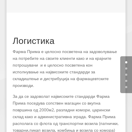
Логистика
Фарма Прима е целосно посветена на задоволување
на потребите на своите клиенти како и на крајните
потрошувачи и е целосно посветена кон
исполнување на највисоките стандарди за
складиштење и дистрибуција на фармацевтските
производи.
За да се задоволат највисоките стандарди Фарма
Прима поседува сопствен магацин со вкупна
површина од 2000м2, разладни комори, царински
склад како и административна зграда. Фарма Прима
располага со флота од транспортни возила (патнички,
товарни,пикап возила, комбиња и возила со комора)