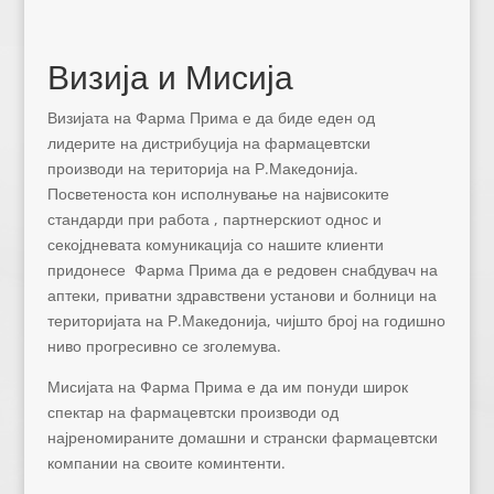
Визија и Мисија
Визијата на Фарма Прима е да биде еден од
лидерите на дистрибуција на фармацевтски
производи на територија на Р.Македонија.
Посветеноста кон исполнување на највисоките
стандарди при работа , партнерскиот однос и
секојдневата комуникација со нашите клиенти
придонесе Фарма Прима да е редовен снабдувач на
аптеки, приватни здравствени установи и болници на
територијата на Р.Македонија, чијшто број на годишно
ниво прогресивно се зголемува.
Мисијата на Фарма Прима е да им понуди широк
спектар на фармацевтски производи од
најреномираните домашни и странски фармацевтски
компании на своите коминтенти.